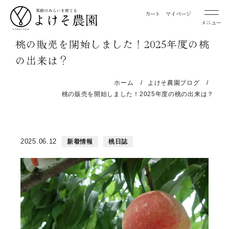
カート
マイページ
メニュー
桃の販売を開始しました！2025年度の桃
の出来は？
桃
お取り寄せ用桃
ホーム
よけそ農園ブログ
贈答用桃
桃の販売を開始しました！2025年度の桃の出来は？
みかん
2025.06.12
新着情報
桃日誌
お取り寄せ用みかん
特選 お取り寄せ用みかん
特選 贈答用みかん
レモン