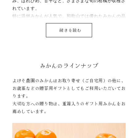
み、はれひめ、甘平など、さまざまな旬の柑橘が収穫さ
れています。
特に温州みかんが人気で、和歌山では優れたみかんの品
種がつぎつぎと生み出されています。
続きを読む
和歌山県でしか栽培を許可されていない甘い品種の
「YN26」、味が濃厚で人気の「ゆら早生」、酸味と甘
みのバランスがよくコクのある「田口早生」など、よけ
そ農園では美味しい品種をどんどん導入しており、収穫
みかんのラインナップ
時期が少しずつずれるように、極早生（ごくわせ）、早
生（わせ）、中生（なかて）の3種類に分けて栽培し
よけそ農園のみかんはお取り寄せ（ご自宅用）の他に、
て、時期に合わせて最も美味しい旬の味をお届けいたし
お歳暮などの贈答用ギフトとしてもご利用いただいてお
ます。
ります。
大切な方への贈り物は、重箱入りのギフト用みかんをお
詳しくは、
よけそ農園の果物と旬の時期
をご覧くださ
薦めしています。
い。