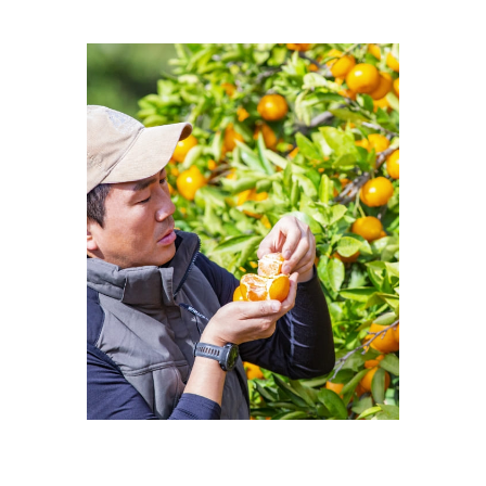
っては木に大きな負担をかけてしまうため、
2年に1回
しか収穫できない品種
もあります。
それでも、「本当に完熟した美味しいみかんを届けた
い」という思いから、犠牲を生みつつも、なんとか生き
残ったみかんを手選別し、丁寧に箱詰めしてお届けして
います。 ※品種によっては完全に着色していない状態
が完熟の状態であるみかんもあります。（YN26など）