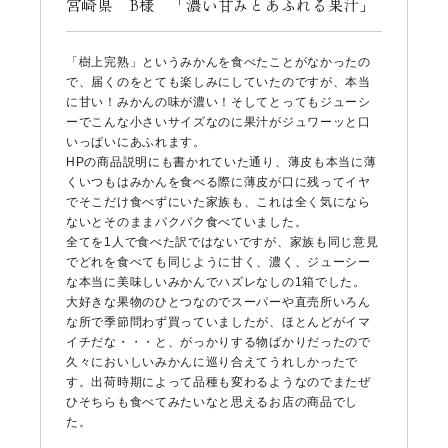
宮崎県 B様 「濃い甘みとあふれる果汁」
「樹上完熟」というみかんを食べたことがなかったの
で、届くのをとても楽しみにしていたのですが、本当
に甘い！みかんの味が濃い！そしてとってもジューシ
ーでこんな小さいサイズなのに果汁がジュワーッと口
いっぱいにあふれます。
HPの商品説明にも書かれていた通り、薄皮も本当に薄
くいつもはみかんを食べる際に薄皮が口に残ってイヤ
でそこだけ食べずにいた家族も、これは全く気になら
ないとそのままパクパク食べていました。
全てを1人で食べた訳ではないですが、家族も同じ意見
でどれを食べても同じように甘く、濃く、ジューシー
な本当に美味しいみかんでハズレなしの1箱でした。
大好きな果物のひとつなのでスーパーや直売所いろん
な所で季節問わず買っていましたが、ほとんどがイマ
イチだな・・・と、がっかりする物ばかりだったので
久々においしいみかんに巡り合えてうれしかったで
す。出荷時期によって品種も変わるようなのでまたぜ
ひそちらも食べてみたいなと思えるお店の商品でし
た。