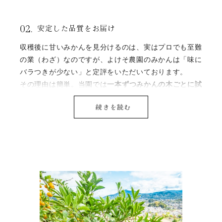
02.
安定した品質をお届け
収穫後に甘いみかんを見分けるのは、実はプロでも至難
の業（わざ）なのですが、よけそ農園のみかんは「味に
バラつきが少ない」と定評をいただいております。
その理由は簡単。当園では
一本ずつみかんの木ごとに試
食
をして、「これは美味しい！」と確かめた木から果実
続きを読む
を収穫しているので、味のバラつきが少ないです。
また、当園では撰果機を一切使わず、みかんを出荷して
います。実はみかんは非常にデリケートな果物で、撰果
機の上をコロコロと転がすだけで味のバランスが崩れて
しまうこともあるのです。そのため、
一つひとつ手作業
で選別
しながら、まるで割れ物を扱うように丁寧に箱詰
めしています。
手間と時間は掛かりますが、これにより味にバラつきが