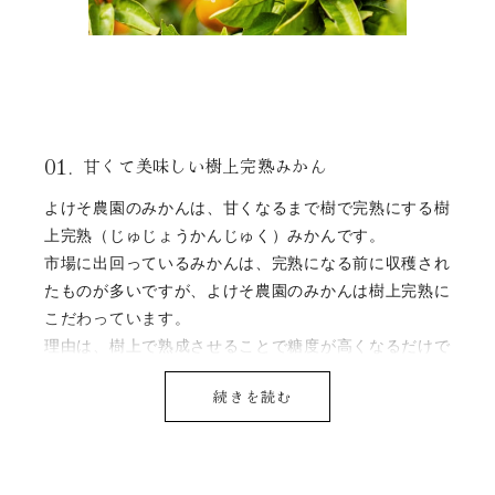
01.
甘くて美味しい樹上完熟みかん
よけそ農園のみかんは、甘くなるまで樹で完熟にする樹
上完熟（じゅじょうかんじゅく）みかんです。
市場に出回っているみかんは、完熟になる前に収穫され
たものが多いですが、よけそ農園のみかんは樹上完熟に
こだわっています。
理由は、樹上で熟成させることで糖度が高くなるだけで
なく、果肉を包んでいる皮（じょうのう）が薄くなり、
続きを読む
味・食感とも、絶妙な仕上がりになるからです。
その反面、樹上で美味しい状態が続くため、動物に狙わ
れる被害も桁違いに増えてしまいます。また、品種によ