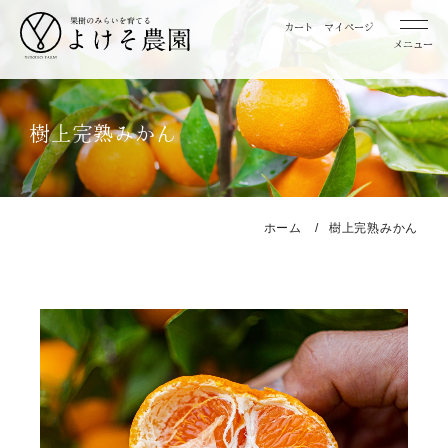
カート
マイページ
メニュー
桃
樹上完熟みかん
お取り寄せ用桃
贈答用桃
ホーム
樹上完熟みかん
みかん
お取り寄せ用みかん
特選 お取り寄せ用みかん
特選 贈答用みかん
レモン