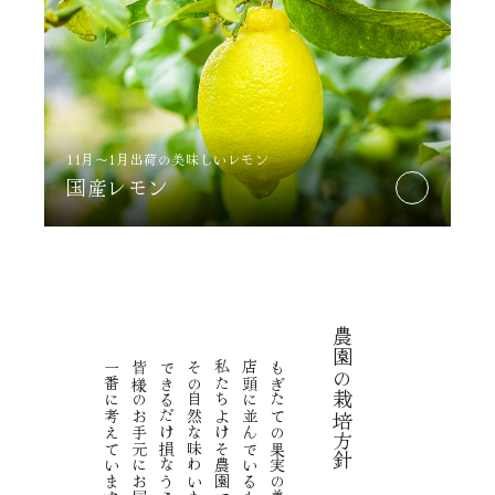
11月～1月出荷の美味しいレモン
国産レモン
農園の栽培方針
一番に考えています。
皆様のお手元にお届けすることを
できるだけ損なうことなく、
その自然な味わいを
私たちよけそ農園では、
店頭に並んでいるものとは別格。
もぎたての果実の美味しさは、