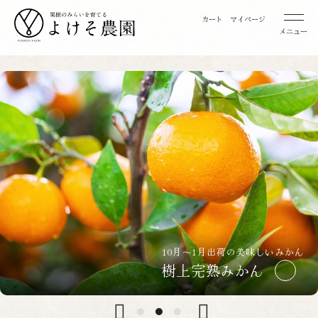
カート
マイページ
メニュー
桃
お取り寄せ用桃
贈答用桃
みかん
お取り寄せ用みかん
特選 お取り寄せ用みかん
特選 贈答用みかん
10月～1月出荷の美味しいみかん
樹上完熟みかん
レモン