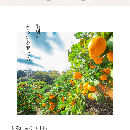
よけそ農園について
果物と出荷時期
みらいを育てる
果樹の
ブログ
お問い合わせ
ご注文方法
カート
マイページ
和歌山県紀の川市。