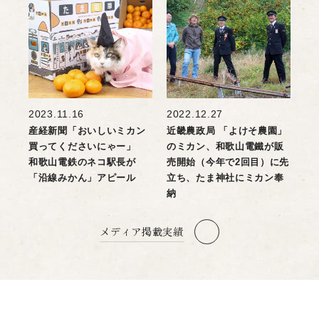
2023.11.16
2022.12.27
産経新聞「おいしいミカン
近畿農政局 「よけそ農園」
買ってくださいにゃー」
のミカン、和歌山電鐵が販
和歌山電鉄のネコ駅長が
売開始（今年で2回目）に先
「沿線みかん」アピール
立ち、たま神社にミカン奉
納
メディア掲載実績