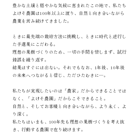
豊かな土壌と穏やかな気候に恵まれたこの地で、
私たち
よけそ農園は100年以上に渡り、自然と向き合いながら
農業を営み続けてきました。
ときに最先端の栽培方法に挑戦し、ときに時代と逆行し
た手選果にこだわる。
理想の果樹づくりのため、一切の手間を惜しまず、試行
錯誤を繰り返す。
結果はすぐには出ない。それでもなお、1年後、10年後
の未来へつながると信じ、
ただひたむきに─。
私たちが実現したいのは「農家」だからできることでは
なく、
「よけそ農園」だからこそできること。
自然と、そしてお客様と向き合いながら、より永く、よ
り深く。
私たちはいまも、100年先も理想の果樹づくりを考え抜
き、
行動する農園で在り続けます。