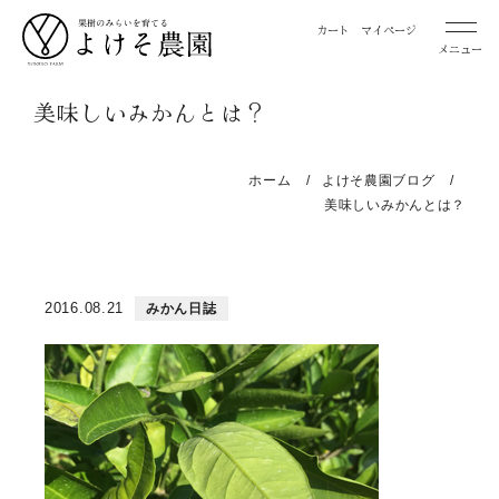
カート
マイページ
メニュー
美味しいみかんとは？
桃
お取り寄せ用桃
ホーム
よけそ農園ブログ
贈答用桃
美味しいみかんとは？
みかん
2016.08.21
みかん日誌
お取り寄せ用みかん
特選 お取り寄せ用みかん
特選 贈答用みかん
レモン