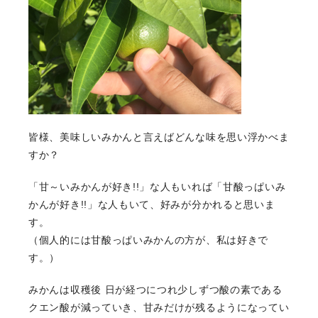
よけそ農園について
果物と出荷時期
ブログ
皆様、美味しいみかんと言えばどんな味を思い浮かべま
すか？
お問い合わせ
ご注文方法
カート
マイページ
「甘～いみかんが好き!!」な人もいれば「甘酸っぱいみ
かんが好き!!」な人もいて、好みが分かれると思いま
す。
（個人的には甘酸っぱいみかんの方が、私は好きで
す。）
みかんは収穫後 日が経つにつれ少しずつ酸の素である
クエン酸が減っていき、甘みだけが残るようになってい