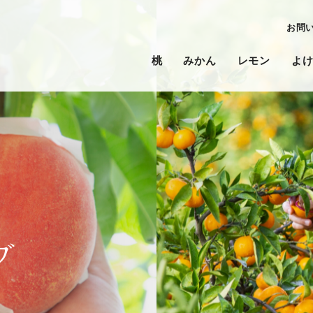
お問
桃
みかん
レモン
よ
グ