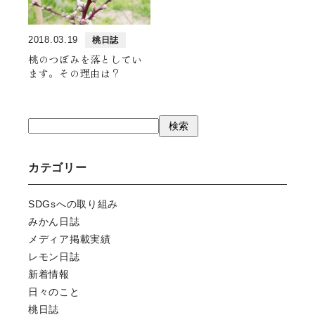
よけそ農園について
2018.03.19
桃日誌
果物と出荷時期
桃のつぼみを落としてい
ます。その理由は？
ブログ
検
検索
索
お問い合わせ
ご注文方法
カテゴリー
カート
マイページ
SDGsへの取り組み
みかん日誌
メディア掲載実績
レモン日誌
新着情報
日々のこと
桃日誌