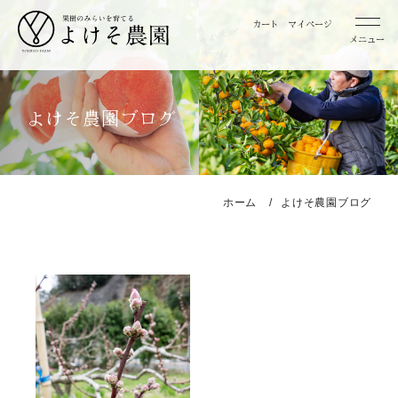
カート
マイページ
メニュー
桃
よけそ農園ブログ
お取り寄せ用桃
贈答用桃
ホーム
よけそ農園ブログ
みかん
お取り寄せ用みかん
特選 お取り寄せ用みかん
特選 贈答用みかん
レモン