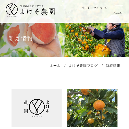
カート
マイページ
メニュー
桃
新着情報
お取り寄せ用桃
贈答用桃
ホーム
よけそ農園ブログ
新着情報
みかん
お取り寄せ用みかん
特選 お取り寄せ用みかん
特選 贈答用みかん
レモン