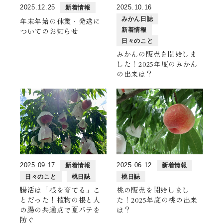
よけそ農園について
2025.12.25
2025.10.16
新着情報
みかん日誌
年末年始の休業・発送に
果物と出荷時期
ついてのお知らせ
新着情報
日々のこと
みかんの販売を開始しま
ブログ
した！2025年度のみかん
の出来は？
お問い合わせ
ご注文方法
カート
マイページ
2025.09.17
2025.06.12
新着情報
新着情報
日々のこと
桃日誌
桃日誌
腸活は「根を育てる」こ
桃の販売を開始しまし
とだった！植物の根と人
た！2025年度の桃の出来
の腸の共通点で夏バテを
は？
防ぐ